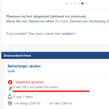
Plaatsen bij het skigebied (afstand tot centrum):
Maria Alm am Steinernen Meer
(0,2 km),
Dienten am Hochkönig
(0
Fout ontdekt? Dan kunt u deze hier
melden
Sneeuwberichten
Ratschings-Jaufen
Italië
Skigebied gesloten
0 van 28,1 km piste
(0% open)
0 van 7 liften
- cm berg
- cm dal
(2100 m)
(1300 m)