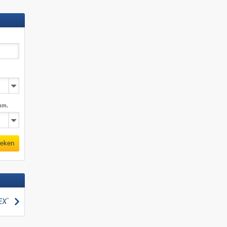
mm.
eken
zoeken