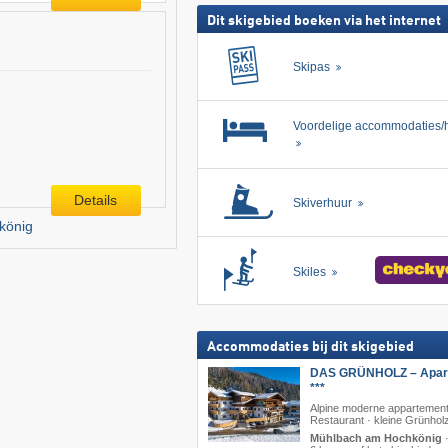
Dit skigebied boeken via het internet
Skipas
Voordelige accommodaties/h
Details
Skiverhuur
könig
Skiles
Accommodaties bij dit skigebied
DAS GRÜNHOLZ – Apart
***
Alpine moderne appartement
Restaurant · kleine Grünhol
Mühlbach am Hochkönig