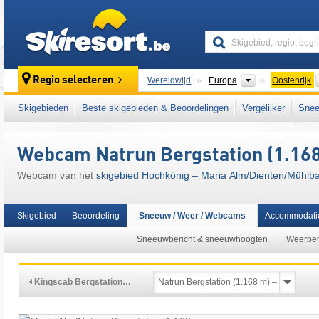
skiresort
Continenten
Regio selecteren
Wereldwijd
Europa
Oostenrijk
Dit skigebied ligt ook in:
Salzburger Schiefe
Skigebieden
Beste skigebieden & Beoordelingen
Vergelijker
Snee
Sankt Johann im Pongau
,
Pongau
,
SuperSk
Oostenrijkse Alpen
,
oostelijk deel van de Al
Webcam Natrun Bergstation (1.168
Webcam van het
skigebied Hochkönig – Maria Alm/​Dienten/​Mühlb
Skigebied
Beoordeling
Sneeuw / Weer / Webcams
Accommodati
Sneeuwbericht & sneeuwhoogten
Weerber
Kingscab Bergstation…
08:11 | vandaag 9 aug