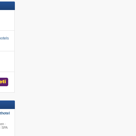
otels
hotel
en ·
z SPA
·