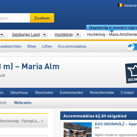
Nederla
Skigebied,
Zoeken
regio,
Skigebied ligt in meerdere regio'
begrippen
…
Landen
Bondsstaten
Toeristische regio's
Salzburger Land
Hochkönig
ralpen
,
Berchtesgadener Alpen
,
Pinzgau
,
Zell am See
,
Ski amadé
,
uwberichten
Weer
Liften
Accommodaties
iCard
,
noordelijke deel van de oostelijke Alpen
,
het westen van Oostenrijk
,
Tips
pen
,
Alpen
,
West-Europa
,
Midden-Europa
,
Europese Unie
voor
 m) – Maria Alm
de
skiva
ach
es
Skiverhuur
Skischolen
Evenementen
Reisinformatie
Contact
icht
Webcams
Accommodaties bij dit skigebied
Hochkönig - FlyingCa…
DAS GRÜNHOLZ – Apart
***
Alpine moderne appartement