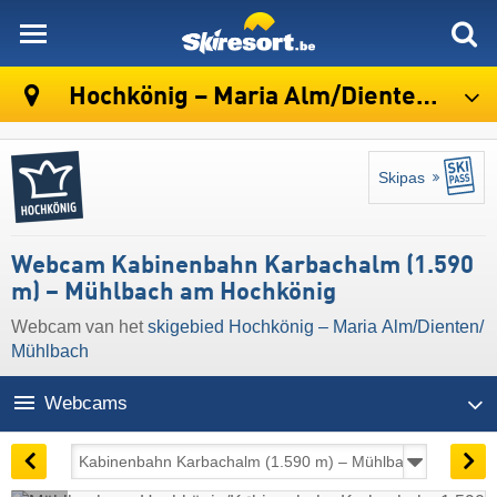
skiresort
Hochkönig – Maria Alm/​Dienten/​Mühlbach
Skipas
Webcam Kabinenbahn Karbachalm (1.590
m) – Mühlbach am Hochkönig
Webcam van het
skigebied Hochkönig – Maria Alm/​Dienten/​
Mühlbach
Webcams
09:15 | vandaag 9 aug