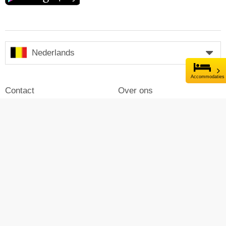
Nederlands
Accommodaties
Contact
Over ons
Impressum
Inloggen
Pers
Reclame maken op Skiresort
© Skiresort Service International GmbH. Alle rechten
voorbehouden.