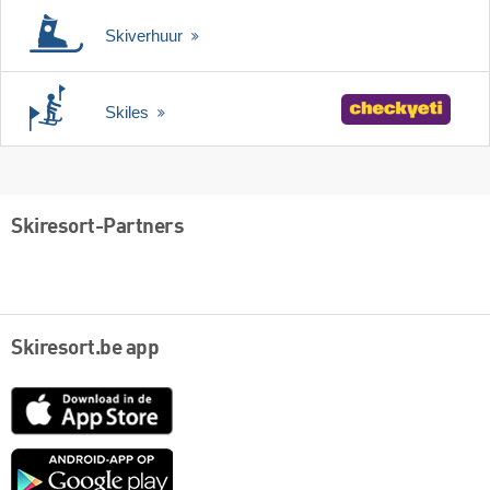
Skiverhuur
Skiles
Skiresort-Partners
Skiresort.be app
App
Store
Google
play