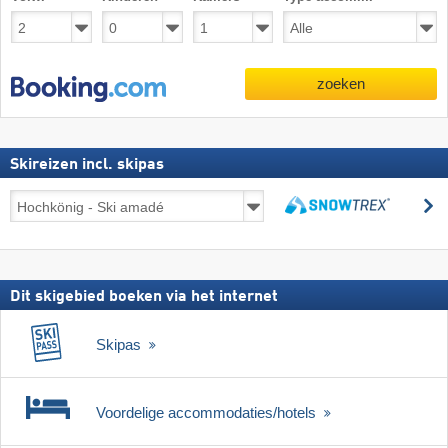
zoeken
Skireizen incl. skipas
Skireizen
z
incl.
zoeken
skipas
Dit skigebied boeken via het internet
Skipas
Voordelige accommodaties/hotels