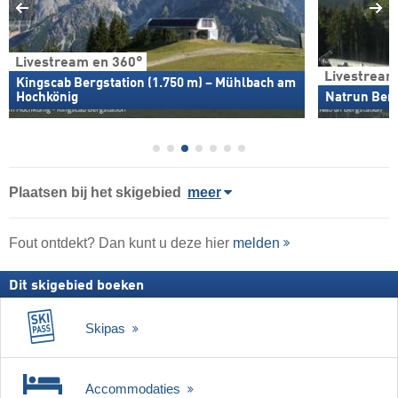
Livestream en 360°
Livestream
Kingscab Bergstation (1.750 m) – Mühlbach am
Hochkönig
Natrun Berg
Plaatsen bij het skigebied
meer
Fout ontdekt? Dan kunt u deze hier
melden
Dit skigebied boeken
Skipas
Accommodaties