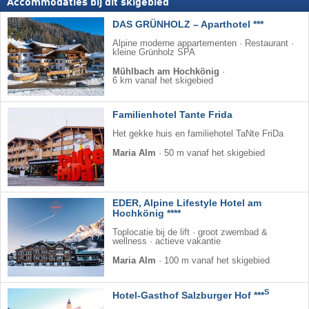
Accommodaties bij dit skigebied
DAS GRÜNHOLZ – Aparthotel ***
Alpine moderne appartementen · Restaurant ·
kleine Grünholz SPA
Mühlbach am Hochkönig
·
6 km vanaf het skigebied
Familienhotel Tante Frida
Het gekke huis en familiehotel TaNte FriDa
Maria Alm
·
50 m vanaf het skigebied
EDER, Alpine Lifestyle Hotel am
Hochkönig ****
Toplocatie bij de lift · groot zwembad &
wellness · actieve vakantie
Maria Alm
·
100 m vanaf het skigebied
S
Hotel-Gasthof Salzburger Hof ***