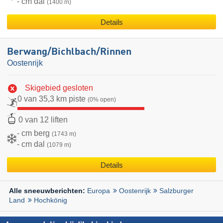
- cm dal
(1400 m)
Details
Berwang/​Bichlbach/​Rinnen
Oostenrijk
Skigebied gesloten
0 van 35,3 km piste
(0% open)
0 van 12 liften
- cm berg
(1743 m)
- cm dal
(1079 m)
Details
Europa
Oostenrijk
Salzburger
Alle sneeuwberichten:
Land
Hochkönig