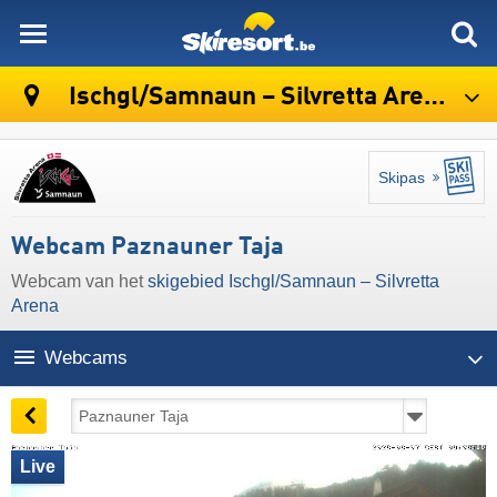
skiresort
Ischgl/​Samnaun – Silvretta Arena
Skipas
Webcam Paznauner Taja
Webcam van het
skigebied Ischgl/​Samnaun – Silvretta
Arena
Webcams
Live