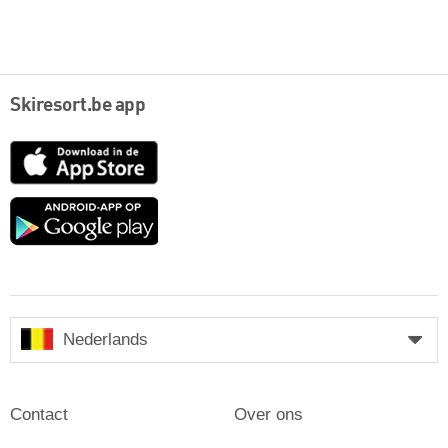
Skiresort.be app
App
Store
Google
play
Nederlands
Contact
Over ons