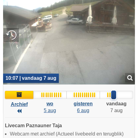
10:07 | vandaag 7 aug
Archief
wo
gisteren
vandaag
Archief
5 aug
6 aug
7 aug
Archief
Livecam Paznauner Taja
Webcam met archief (Actueel livebeeld en terugblik)