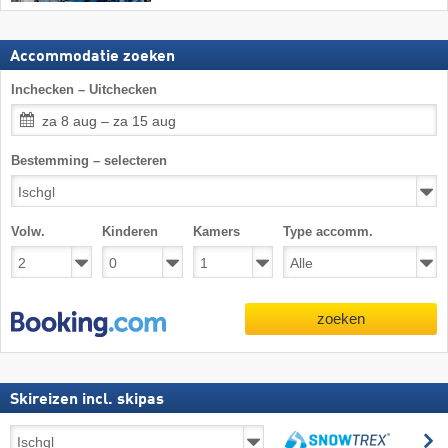
Accommodatie zoeken
Inchecken – Uitchecken
za 8 aug – za 15 aug
Bestemming – selecteren
Volw.
Kinderen
Kamers
Type accomm.
zoeken
Skireizen incl. skipas
Skireizen
z