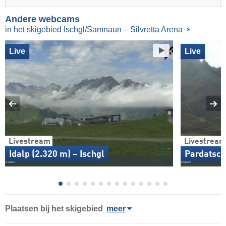
Andere webcams
in het skigebied Ischgl/Samnaun – Silvretta Arena
Live
Live
Livestream
Livestream
Idalp (2.320 m) – Ischgl
Pardatsch
Plaatsen bij het skigebied
meer