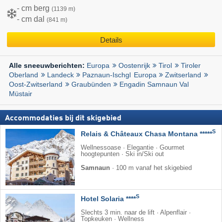
- cm berg
(1139 m)
- cm dal
(841 m)
Details
Europa
Oostenrijk
Tirol
Tiroler
Alle sneeuwberichten:
Oberland
Landeck
Paznaun-Ischgl
Europa
Zwitserland
Oost-Zwitserland
Graubünden
Engadin Samnaun Val
Müstair
Accommodaties bij dit skigebied
S
Relais & Châteaux Chasa Montana *****
Wellnessoase · Elegantie · Gourmet
hoogtepunten · Ski in/Ski out
Samnaun
·
100 m vanaf het skigebied
S
Hotel Solaria ****
Slechts 3 min. naar de lift · Alpenflair ·
Topkeuken · Wellness