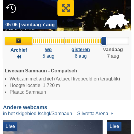
05:06 | vandaag 7 aug
12°C
3 km/h
Archief
wo
gisteren
vandaag
Archief
5 aug
6 aug
7 aug
Archief
Livecam Samnaun - Compatsch
Webcam met archief (Actueel livebeeld en terugblik)
Hoogte locatie: 1.720 m
Plaats: Samnaun
Andere webcams
in het skigebied Ischgl/Samnaun – Silvretta Arena
Live
Live