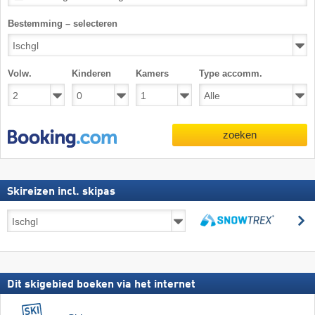
Bestemming – selecteren
Volw.
Kinderen
Kamers
Type accomm.
zoeken
Skireizen incl. skipas
Skireizen
z
incl.
zoeken
skipas
Dit skigebied boeken via het internet