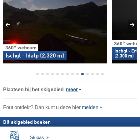
360° webc
360° webcam
Ischgl - Erl
Ischgl - Idalp (2.320 m)
(2.300 m)
Plaatsen bij het skigebied
meer
Fout ontdekt? Dan kunt u deze hier
melden
Dit skigebied boeken
Skipas