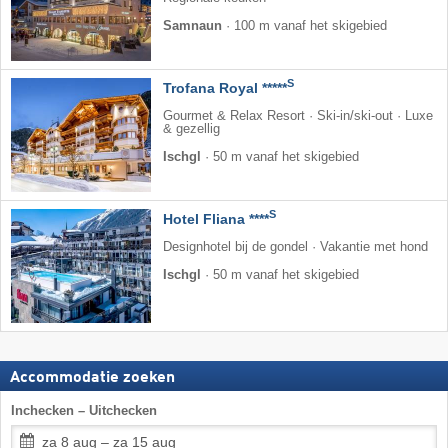
Samnaun
·
100 m vanaf het skigebied
S
Trofana Royal *****
Gourmet & Relax Resort · Ski-in/ski-out · Luxe
& gezellig
Ischgl
·
50 m vanaf het skigebied
S
Hotel Fliana ****
Designhotel bij de gondel · Vakantie met hond
Ischgl
·
50 m vanaf het skigebied
Accommodatie zoeken
Inchecken – Uitchecken
za 8 aug – za 15 aug