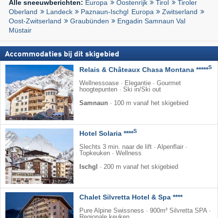
Europa
Oostenrijk
Tirol
Tiroler
Alle sneeuwberichten:
Oberland
Landeck
Paznaun-Ischgl
Europa
Zwitserland
Oost-Zwitserland
Graubünden
Engadin Samnaun Val
Müstair
Accommodaties bij dit skigebied
S
Relais & Châteaux Chasa Montana *****
Wellnessoase · Elegantie · Gourmet
hoogtepunten · Ski in/Ski out
Samnaun
·
100 m vanaf het skigebied
S
Hotel Solaria ****
Slechts 3 min. naar de lift · Alpenflair ·
Topkeuken · Wellness
Ischgl
·
200 m vanaf het skigebied
Chalet Silvretta Hotel & Spa ****
Pure Alpine Swissness · 900m² Silvretta SPA ·
Regionale keuken