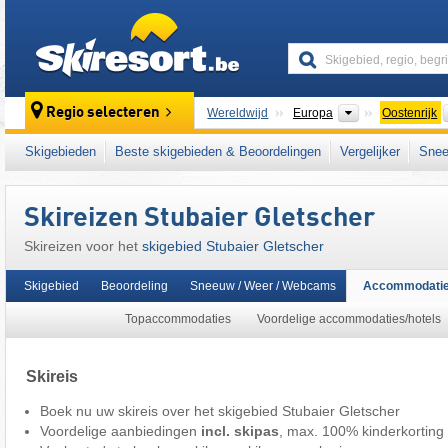
skiresort
Continenten
Regio selecteren
Wereldwijd
Europa
Oostenrijk
Dit skigebied ligt ook in:
5 Tiroolse gletsjers
,
Skigebieden
Beste skigebieden & Beoordelingen
Vergelijker
Snee
Snow Card Tirol
,
Tiroler Alpen
,
centrale dee
oostelijk deel van de Alpen
,
Alpen
,
West-Eu
Skireizen Stubaier Gletscher
Skireizen voor het
skigebied Stubaier Gletscher
Skigebied
Beoordeling
Sneeuw / Weer / Webcams
Accommodati
Topaccommodaties
Voordelige accommodaties/hotels
Skireis
Boek nu uw skireis over het skigebied Stubaier Gletscher
Voordelige aanbiedingen
incl. skipas
, max. 100% kinderkorting