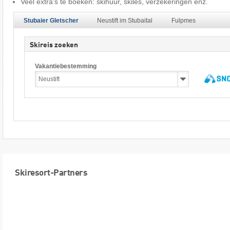
Veel extra's te boeken: skihuur, skiles, verzekeringen enz.
Stubaier Gletscher
Neustift im Stubaital
Fulpmes
Skireis zoeken
Vakantiebestemming
Skiresort-Partners