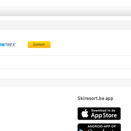
Zoeken
Skiresort.be app
App
Store
Goog