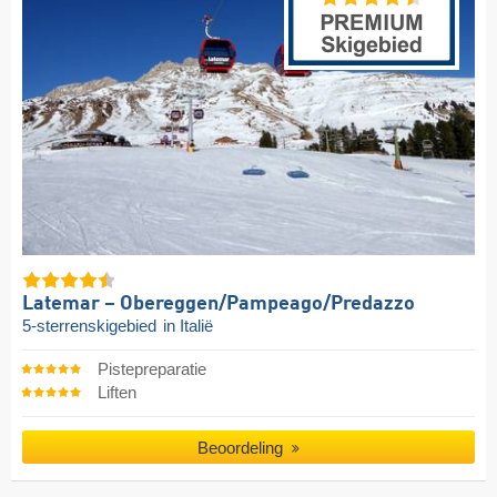
Latemar – Obereggen/​Pampeago/​Predazzo
5-sterrenskigebied
in Italië
Pistepreparatie
Liften
Beoordeling