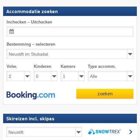
Accommodatie zoeken
Inchecken – Uitchecken
Bestemming – selecteren
Volw.
Kinderen
Kamers
Type accomm.
zoeken
Skireizen incl. skipas
Skireizen
zo
incl.
zoeken