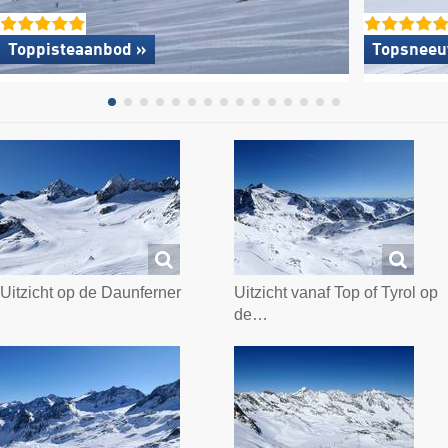
Toppisteaanbod »
Topsneeu
Uitzicht op de Daunferner
Uitzicht vanaf Top of Tyrol op
de…