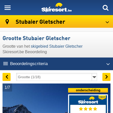
skiresort
Stubaier Gletscher
Grootte Stubaier Gletscher
Grootte van het
skigebied Stubaier Gletscher
Skiresort.be Beoordeling
Beoordelingscriteria
1/7
onderscheiding