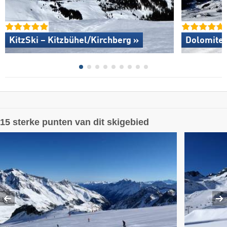
KitzSki – Kitzbühel/​Kirchberg »
Dolomites
15 sterke punten van dit skigebied