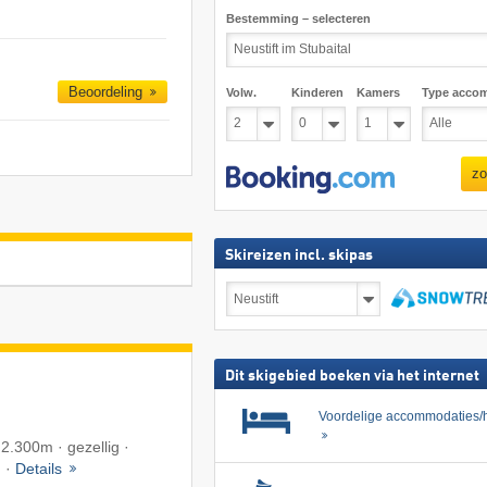
Bestemming – selecteren
Beoordeling
Volw.
Kinderen
Kamers
Type acco
zo
Skireizen incl. skipas
Skireizen
incl.
skipas
zoeken
Dit skigebied boeken via het internet
Voordelige accommodaties/h
 2.300m · gezellig ·
n ·
Details