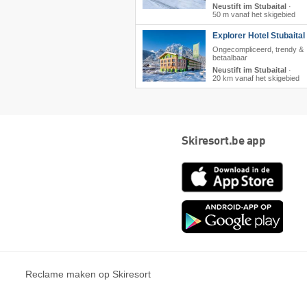
Neustift im Stubaital
·
50 m vanaf het skigebied
Explorer Hotel Stubaital
Ongecompliceerd, trendy &
betaalbaar
Neustift im Stubaital
·
20 km vanaf het skigebied
Skiresort.be app
App
Store
Goog
play
Reclame maken op Skiresort