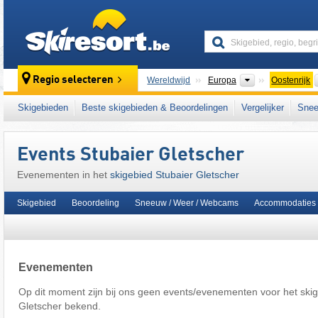
skiresort
Continenten
Regio selecteren
Wereldwijd
Europa
Oostenrijk
Dit skigebied ligt ook in:
5 Tiroolse gletsjers
,
Skigebieden
Beste skigebieden & Beoordelingen
Vergelijker
Snee
Snow Card Tirol
,
Tiroler Alpen
,
centrale dee
oostelijk deel van de Alpen
,
Alpen
,
West-Eu
Events Stubaier Gletscher
Evenementen in het
skigebied Stubaier Gletscher
Skigebied
Beoordeling
Sneeuw / Weer / Webcams
Accommodaties
Evenementen
Op dit moment zijn bij ons geen events/evenementen voor het skig
Gletscher bekend.