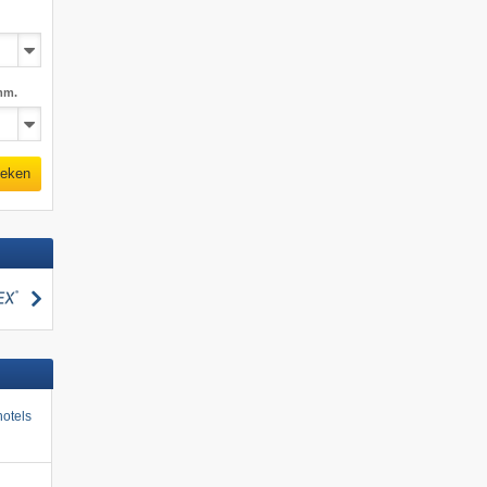
mm.
eken
zoeken
otels