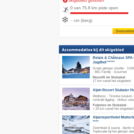
Skigebied gesloten
0 van 75,8 km piste open
- cm (berg)
Sneeuwber
Accommodaties bij dit skigebied
Relais & Châteaux SPA-
Jagdhof *****
Gratis gletsjer-shuttle · 3.0
· BIG Family · Gourmet
Neustift im Stubaital
·
17 km vanaf het skigebied
Alpin Resort Stubaier Ho
Wellness · Tiroolse keuken 
centrale ligging · skibus vana
Fulpmes im Stubaital
·
> 20 km vanaf het skigebied
Alpensporthotel Mutter
****
Zwembad & sauna · Après-s
Toplocatie bij het gletsjer dal