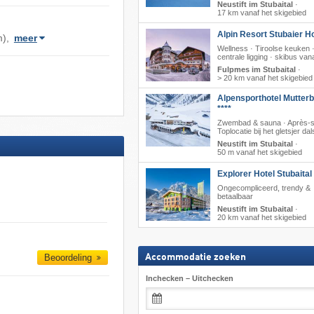
Neustift im Stubaital
·
17 km vanaf het skigebied
Alpin Resort Stubaier Ho
m),
meer
Wellness · Tiroolse keuken 
centrale ligging · skibus vana
Fulpmes im Stubaital
·
> 20 km vanaf het skigebied
Alpensporthotel Mutter
****
Zwembad & sauna · Après-s
Toplocatie bij het gletsjer dal
Neustift im Stubaital
·
50 m vanaf het skigebied
Explorer Hotel Stubaital
Ongecompliceerd, trendy &
betaalbaar
Neustift im Stubaital
·
20 km vanaf het skigebied
Beoordeling
Accommodatie zoeken
Inchecken – Uitchecken