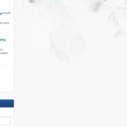
S
f ****
·
f hotel
berg
ki ·
station