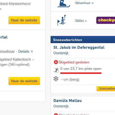
Skiverhuur
bied Kitzsteinhorn/​
n
Naar de website
Skiles
ertal
Sneeuwberichten
St. Jakob im Defereggental
etaalbaar ·
Details
Oostenrijk
igebied Kaltenbach –
Skigebied gesloten
fügen (SKi-optimal)
0 van 23,7 km piste open
- cm (berg)
Naar de website
Sneeuwber
Damüls Mellau
Oostenrijk