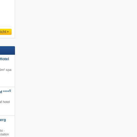
icht
Hotel
00m² spa
S
f ****
·
f hotel
berg
ki ·
station