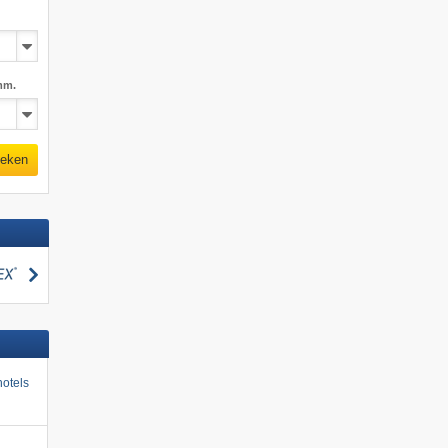
mm.
eken
zoeken
otels