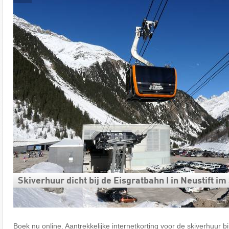
Skiverhuur dicht bij de Eisgratbahn I in Neustift im
Boek nu online. Aantrekkelijke internetkorting voor de skiverhuur bij 