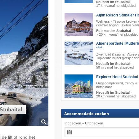
Neustift im Stubaital
·
17 km vanaf het skigebied
Alpin Resort Stubaier Ho
Wellness · Tiroolse keuken 
centrale ligging · skibus vana
Fulpmes im Stubaital
·
> 20 km vanaf het skigebied
Alpensporthotel Mutter
****
Zwembad & sauna · Après-s
Toplocatie bij het gletsjer dal
Neustift im Stubaital
·
50 m vanaf het skigebied
Explorer Hotel Stubaital
Ongecompliceerd, trendy &
betaalbaar
Neustift im Stubaital
·
20 km vanaf het skigebied
 Stubaital
Accommodatie zoeken
Inchecken – Uitchecken
de lift of rond het