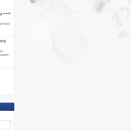
S
f ****
·
f hotel
berg
ki ·
station