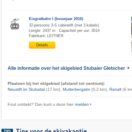
Eisgratbahn I (bouwjaar 2016)
32-persoons 3-S cabinelift (met 3 kabels)
Lengte: 2437 m · Capaciteit per uur: 3014
Fabrikant: LEITNER
Details
Alle informatie over het skigebied Stubaier Gletscher
Plaatsen bij het skigebied (afstand tot centrum):
Neustift im Stubaital
(17 km),
Mutterbergalm
(0,2 km),
Ranalt
(6 k
Fout ontdekt? Dan kunt u deze hier
melden
Tips voor de skivakantie