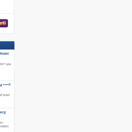
Hotel
00m² spa
S
f ****
·
f hotel
berg
ki ·
station