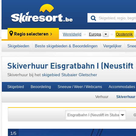
skiresort
Continenten
Regio selecteren
Wereldwijd
Europa
Oostenrijk
Dit skigebied ligt ook in:
5 Tiroolse gletsjers
,
Skigebieden
Beste skigebieden & Beoordelingen
Vergelijker
Snee
Snow Card Tirol
,
Tiroler Alpen
,
centrale dee
oostelijk deel van de Alpen
,
Alpen
,
West-Eu
Skiverhuur Eisgratbahn I (Neustift 
Skiverhuur bij het
skigebied Stubaier Gletscher
Skigebied
Beoordeling
Sneeuw / Weer / Webcams
Accommodaties
Verhuur
Skiverhuur b
G
1/5