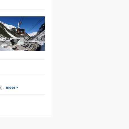
m),
meer