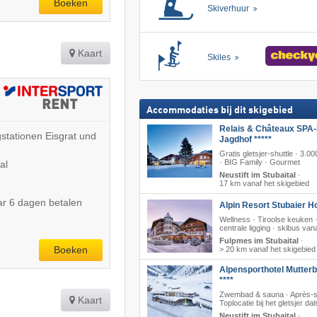
Boeken
Skiverhuur
Kaart
Skiles
Accommodaties bij dit skigebied
Relais & Châteaux SPA-
stationen Eisgrat und
Jagdhof *****
Gratis gletsjer-shuttle · 3.0
· BIG Family · Gourmet
al
Neustift im Stubaital
·
17 km vanaf het skigebied
r 6 dagen betalen
Alpin Resort Stubaier Ho
Wellness · Tiroolse keuken 
centrale ligging · skibus vana
Fulpmes im Stubaital
·
Boeken
> 20 km vanaf het skigebied
Alpensporthotel Mutter
****
Zwembad & sauna · Après-s
Kaart
Toplocatie bij het gletsjer dal
Neustift im Stubaital
·