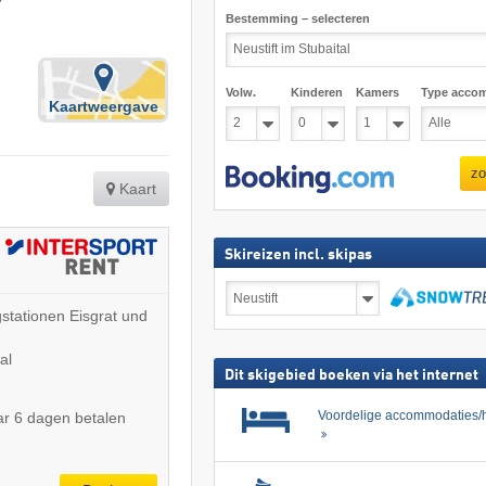
Bestemming – selecteren
Volw.
Kinderen
Kamers
Type acco
Kaartweergave
zo
Kaart
Skireizen incl. skipas
Skireizen
incl.
stationen Eisgrat und
skipas
zoeken
al
Dit skigebied boeken via het internet
Voordelige accommodaties/h
r 6 dagen betalen