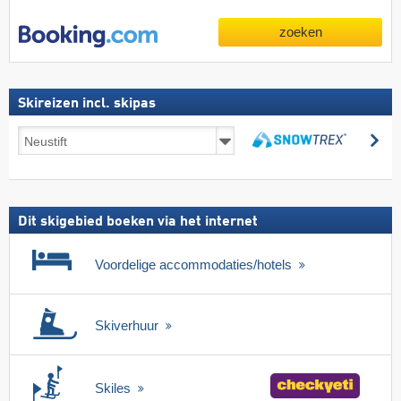
zoeken
Skireizen incl. skipas
Skireizen
zo
incl.
zoeken
skipas
Dit skigebied boeken via het internet
Voordelige accommodaties/hotels
Skiverhuur
Skiles