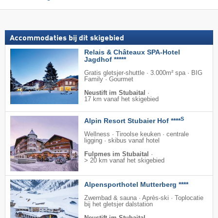
Accommodaties bij dit skigebied
Relais & Châteaux SPA-Hotel
Jagdhof *****
Gratis gletsjer-shuttle · 3.000m² spa · BIG
Family · Gourmet
Neustift im Stubaital
·
17 km vanaf het skigebied
S
Alpin Resort Stubaier Hof ****
Wellness · Tiroolse keuken · centrale
ligging · skibus vanaf hotel
Fulpmes im Stubaital
·
> 20 km vanaf het skigebied
Alpensporthotel Mutterberg ****
Zwembad & sauna · Après-ski · Toplocatie
bij het gletsjer dalstation
Neustift im Stubaital
·