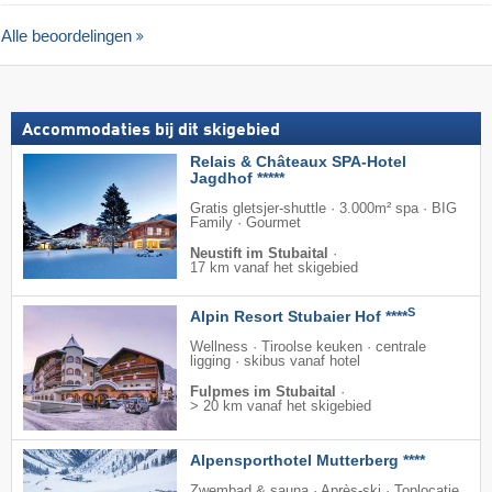
Alle beoordelingen
Accommodaties bij dit skigebied
Relais & Châteaux SPA-Hotel
Jagdhof *****
Gratis gletsjer-shuttle · 3.000m² spa · BIG
Family · Gourmet
Neustift im Stubaital
·
17 km vanaf het skigebied
S
Alpin Resort Stubaier Hof ****
Wellness · Tiroolse keuken · centrale
ligging · skibus vanaf hotel
Fulpmes im Stubaital
·
> 20 km vanaf het skigebied
Alpensporthotel Mutterberg ****
Zwembad & sauna · Après-ski · Toplocatie