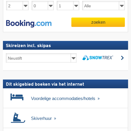
zoeken
Skireizen incl. skipas
Skireizen
zo
incl.
zoeken
skipas
Dit skigebied boeken via het internet
Voordelige accommodaties/hotels
Skiverhuur