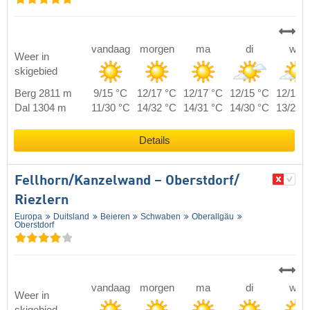
vandaag
morgen
ma
di
wo
Weer in
skigebied
Berg 2811 m
9/15 °C
12/17 °C
12/17 °C
12/15 °C
12/15 
Dal 1304 m
11/30 °C
14/32 °C
14/31 °C
14/30 °C
13/29 
Details
Fellhorn/​Kanzelwand – Oberstdorf/​
Riezlern
Europa
Duitsland
Beieren
Schwaben
Oberallgäu
Oberstdorf
vandaag
morgen
ma
di
wo
Weer in