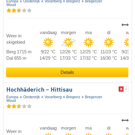
Europa
Oostenrijk
Vorarlberg
Bregenz
Bregenzer
Woud
vandaag
morgen
ma
di
wo
Weer in
skigebied
Berg 1715 m
9/22 °C
12/26 °C
12/25 °C
11/23 °C
9/23 °
Dal 655 m
14/29 °C
17/33 °C
17/32 °C
16/30 °C
14/30 
Details
Hochhäderich – Hittisau
Europa
Oostenrijk
Vorarlberg
Bregenz
Bregenzer
Woud
vandaag
morgen
ma
di
wo
Weer in