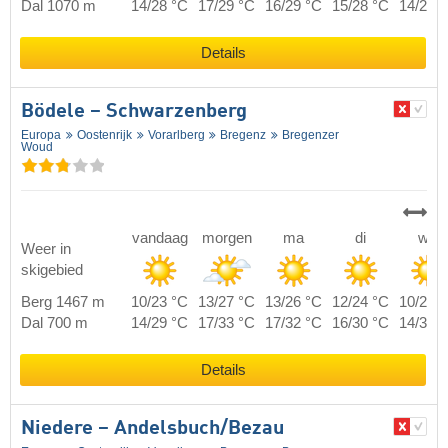
Dal 1070 m
14/28 °C
17/29 °C
16/29 °C
15/28 °C
14/28 
Details
Bödele – Schwarzenberg
Europa
Oostenrijk
Vorarlberg
Bregenz
Bregenzer
Woud
vandaag
morgen
ma
di
wo
Weer in
skigebied
Berg 1467 m
10/23 °C
13/27 °C
13/26 °C
12/24 °C
10/24 
Dal 700 m
14/29 °C
17/33 °C
17/32 °C
16/30 °C
14/30 
Details
Niedere – Andelsbuch/​Bezau