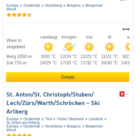
Europa
Oostenrijk
Vorarlberg
Bregenz
Bregenzer
Woud
vandaag
morgen
ma
di
wo
Weer in
skigebied
Berg 2050 m
9/20 °C
12/24 °C
12/23 °C
11/21 °C
9/21 °
Dal 710 m
14/29 °C
17/33 °C
17/32 °C
16/30 °C
14/30 
Details
St. Anton/​St. Christoph/​Stuben/​
Lech/​Zürs/​Warth/​Schröcken – Ski
Arlberg
Europa
Oostenrijk
Tirol
Tiroler Oberland
Landeck
St. Anton am Arlberg
Europa
Oostenrijk
Vorarlberg
Bregenz
Bregenzer
Woud