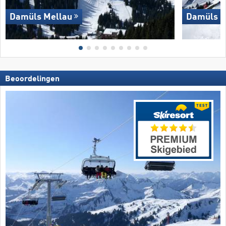
Damüls Mellau
Damüls M
Beoordelingen