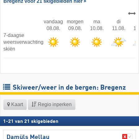
Bregenz voor 21 skigebieden hier
vandaag
morgen
ma
di
08.08.
09.08.
10.08.
11.08.
12
7-daagse
weersverwachting
skiën
Skiweer/weer in de bergen: Bregenz
Kaart
Regio inperken
1
-
21
van
21
skigebieden
Damüls Mellau