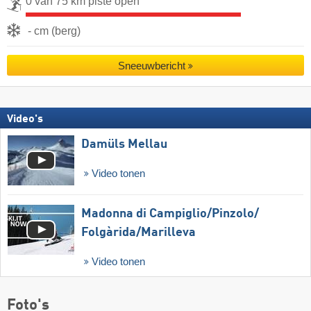
0 van 75 km piste open
- cm (berg)
Sneeuwbericht
Video's
Damüls Mellau
Video tonen
Madonna di Campiglio/​Pinzolo/​
Folgàrida/​Marilleva
Video tonen
Foto's