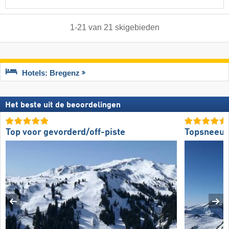
1
-
21
van
21
skigebieden
Hotels: Bregenz
Het beste uit de beoordelingen
Top voor gevorderd/off-piste
Topsneeuw