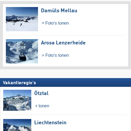
Damüls Mellau
Foto's tonen
Arosa Lenzerheide
Foto's tonen
Vakantieregio's
Ötztal
tonen
Liechtenstein