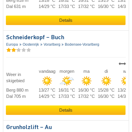
Berg 818 m
13/28 °C
16/32 °C
16/31 °C
15/29 °C
13/29 
Dal 631 m
14/29 °C
17/33 °C
17/32 °C
16/30 °C
14/30 
Details
Schneiderkopf – Buch
Europa
Oostenrijk
Vorarlberg
Bodensee-Vorarlberg
vandaag
morgen
ma
di
wo
Weer in
skigebied
Berg 880 m
13/27 °C
16/31 °C
16/30 °C
15/28 °C
13/28 
Dal 705 m
14/29 °C
17/33 °C
17/32 °C
16/30 °C
14/30 
Details
Grunholzlift – Au