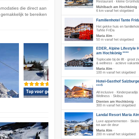
Restaurant · kleine Grünhol
Mühlbach am Hochkönig
modaties die direct aan
6 km vanaf het skigebied
r gemakkelijk te bereiken
Familienhotel Tante Frid
Het gekke huis en familiehot
TaNte FriDa
Maria Alm
·
50 m vanaf het skigebied
EDER, Alpine Lifestyle H
am Hochkönig ****
Toplocatie bij de lift · groo
& wellness · actieve vakanti
Maria Alm
·
100 m vanaf het skigebied
Hotel-Gasthof Salzburge
S
***
Top voor gezinnen »
Topsnowparkaan
All inclusive · Kinderparadijs 
Wellness · Skibus
Dienten am Hochkönig
·
300 m vanaf het skigebied
Landal Resort Maria Al
Luxe appartementen · Skiën 
tot aan de deur
Maria Alm
·
200 m vanaf het skigebied