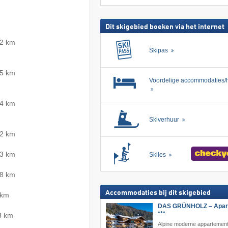
skipas
zoeken
Dit skigebied boeken via het internet
,2 km
Skipas
,5 km
Voordelige accommodaties/h
,4 km
Skiverhuur
,2 km
,3 km
Skiles
,8 km
Accommodaties bij dit skigebied
 km
DAS GRÜNHOLZ – Apart
***
3 km
Alpine moderne appartement