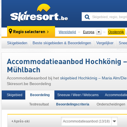
skiresort
Continenten
Regio selecteren
Wereldwijd
Europa
Oostenrijk
Dit skigebied ligt ook in:
Salzburger Schiefe
Skigebieden
Beste skigebieden & Beoordelingen
Vergelijker
Snee
Sankt Johann im Pongau
,
Pongau
,
SuperSk
Oostenrijkse Alpen
,
oostelijk deel van de Al
Accommodatieaanbod Hochkönig – M
Mühlbach
Accommodatieaanbod bij het
skigebied Hochkönig – Maria Alm/​Di
Skiresort.be Beoordeling
Skigebied
Beoordeling
Sneeuw / Weer / Webcams
Accommodati
Testresultaat
Beoordelingscriteria
Onderscheidingen
Après-ski