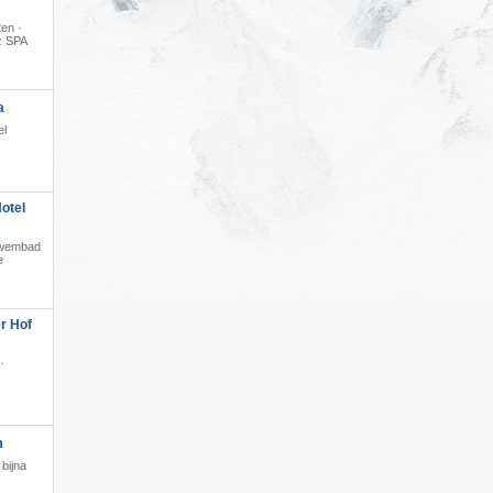
en ·
z SPA
·
a
el
otel
t zwembad
e
r Hof
·
m
bijna