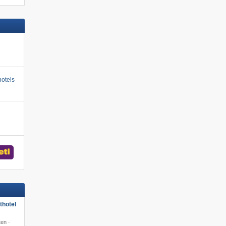
otels
hotel
en ·