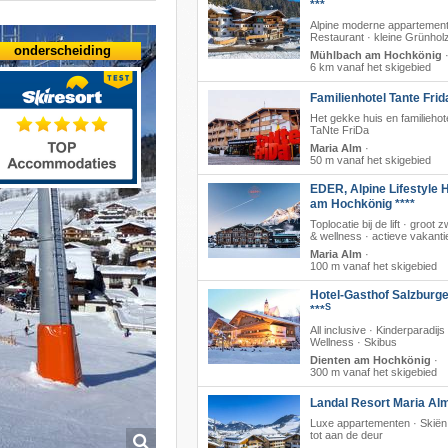
***
Alpine moderne appartement
Restaurant · kleine Grünhol
onderscheiding
Mühlbach am Hochkönig
6 km vanaf het skigebied
Familienhotel Tante Frid
Het gekke huis en familiehot
TaNte FriDa
Maria Alm
·
50 m vanaf het skigebied
EDER, Alpine Lifestyle H
am Hochkönig ****
Toplocatie bij de lift · groo
& wellness · actieve vakanti
Maria Alm
·
100 m vanaf het skigebied
Hotel-Gasthof Salzburge
S
***
All inclusive · Kinderparadijs 
Wellness · Skibus
Dienten am Hochkönig
·
300 m vanaf het skigebied
Landal Resort Maria Al
Luxe appartementen · Skiën 
tot aan de deur