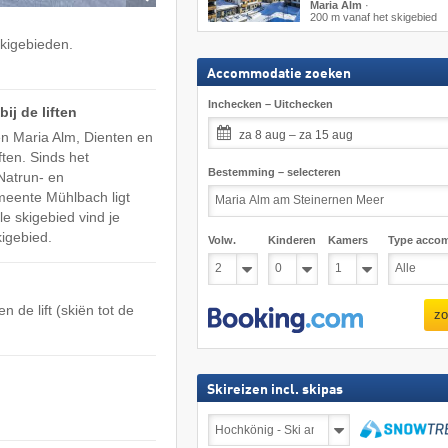
Maria Alm
·
200 m vanaf het skigebied
skigebieden.
Accommodatie zoeken
Inchecken – Uitchecken
j de liften
za 8 aug – za 15 aug
en Maria Alm, Dienten en
ften. Sinds het
Bestemming – selecteren
Natrun- en
meente Mühlbach ligt
e skigebied vind je
kigebied.
Volw.
Kinderen
Kamers
Type acco
 de lift (skiën tot de
zo
Skireizen incl. skipas
Skireizen
incl.