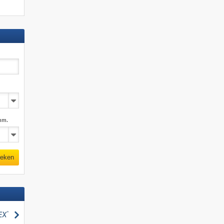
mm.
eken
zoeken