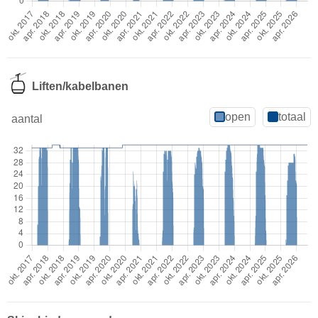
Liften/kabelbanen
open
totaal
aantal