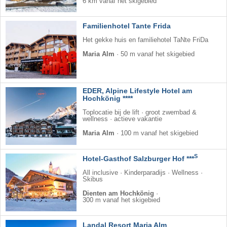
6 km vanaf het skigebied
Familienhotel Tante Frida
Het gekke huis en familiehotel TaNte FriDa
Maria Alm
·
50 m vanaf het skigebied
EDER, Alpine Lifestyle Hotel am
Hochkönig ****
Toplocatie bij de lift · groot zwembad &
wellness · actieve vakantie
Maria Alm
·
100 m vanaf het skigebied
S
Hotel-Gasthof Salzburger Hof ***
All inclusive · Kinderparadijs · Wellness ·
Skibus
Dienten am Hochkönig
·
300 m vanaf het skigebied
Landal Resort Maria Alm