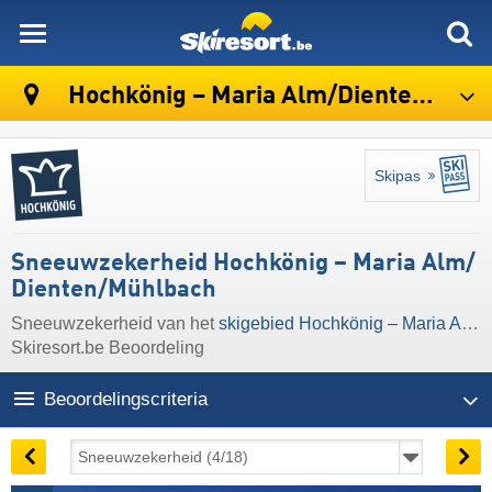
skiresort
Hochkönig – Maria Alm/​Dienten/​Mühlbach
Skipas
Sneeuwzekerheid Hochkönig – Maria Alm/​
Dienten/​Mühlbach
Sneeuwzekerheid van het
skigebied Hochkönig – Maria Alm/​Dienten/​Mühlbach
Skiresort.be Beoordeling
Beoordelingscriteria