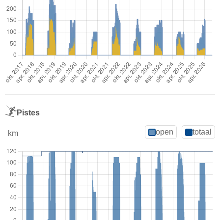
Pistes
open
totaal
km