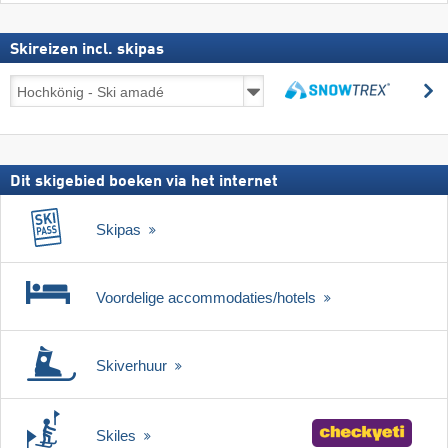
Skireizen incl. skipas
Skireizen
z
incl.
zoeken
skipas
Dit skigebied boeken via het internet
Skipas
Voordelige accommodaties/hotels
Skiverhuur
Skiles