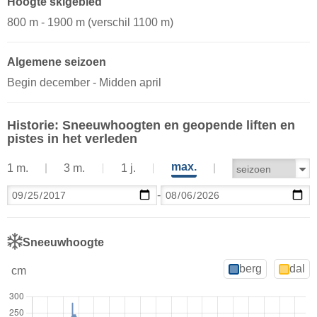
Hoogte skigebied
800 m - 1900 m (verschil 1100 m)
Algemene seizoen
Begin december - Midden april
Historie: Sneeuwhoogten en geopende liften en
pistes in het verleden
max.
1 m.
3 m.
1 j.
-
Sneeuwhoogte
berg
dal
cm