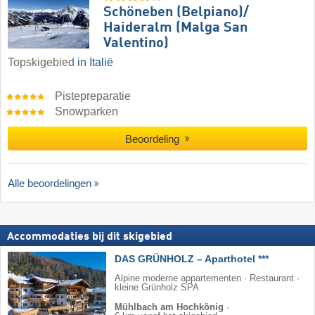
Schöneben (Belpiano)/​
Haideralm (Malga San
Valentino)
Topskigebied
in Italië
Pistepreparatie
Snowparken
Beoordeling
Alle beoordelingen
Accommodaties bij dit skigebied
DAS GRÜNHOLZ – Aparthotel ***
Alpine moderne appartementen · Restaurant ·
kleine Grünholz SPA
Mühlbach am Hochkönig
·