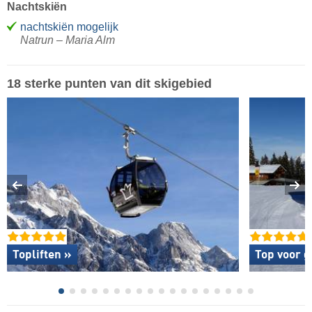
Nachtskiën
nachtskiën mogelijk
Natrun – Maria Alm
18 sterke punten van dit skigebied
Topliften »
Top voor g