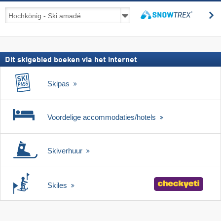
Skireizen
z
incl.
zoeken
skipas
Dit skigebied boeken via het internet
Skipas
Voordelige accommodaties/hotels
Skiverhuur
Skiles