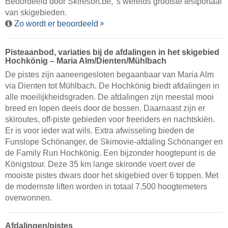
Beoordeeld door
Skiresort.be
, 's werelds grootste testportaal
van skigebieden.
Zo wordt er beoordeeld
Pisteaanbod, variaties bij de afdalingen in het skigebied
Hochkönig – Maria Alm/​Dienten/​Mühlbach
De pistes zijn aaneengesloten begaanbaar van Maria Alm
via Dienten tot Mühlbach. De Hochkönig biedt afdalingen in
alle moeilijkheidsgraden. De afdalingen zijn meestal mooi
breed en lopen deels door de bossen. Daarnaast zijn er
skiroutes, off-piste gebieden voor freeriders en nachtskiën.
Er is voor ieder wat wils. Extra afwisseling bieden de
Funslope Schönanger, de Skimovie-afdaling Schönanger en
de Family Run Hochkönig. Een bijzonder hoogtepunt is de
Königstour. Deze 35 km lange skironde voert over de
mooiste pistes dwars door het skigebied over 6 toppen. Met
de modernste liften worden in totaal 7.500 hoogtemeters
overwonnen.
Afdalingen/pistes