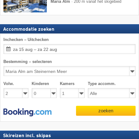
Maria Alm
·
200 m vanaf het skigebied
Accommodatie zoeken
Inchecken – Uitchecken
za 15 aug – za 22 aug
Bestemming – selecteren
Volw.
Kinderen
Kamers
Type accomm.
zoeken
Skireizen incl. skipas