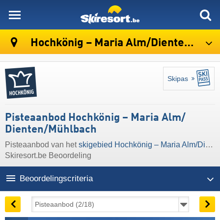
skiresort
Hochkönig – Maria Alm/​Dienten/​Mühlbach
Skipas
Pisteaanbod Hochkönig – Maria Alm/​
Dienten/​Mühlbach
Pisteaanbod van het
skigebied Hochkönig – Maria Alm/​Dienten/​Mühlbach
Skiresort.be Beoordeling
Beoordelingscriteria