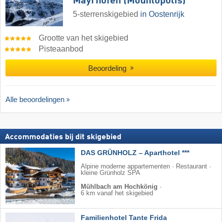
Mayrhofen (Mountopolis)
5-sterrenskigebied
in Oostenrijk
Grootte van het skigebied
Pisteaanbod
Beoordeling
Alle beoordelingen
Accommodaties bij dit skigebied
DAS GRÜNHOLZ – Aparthotel ***
Alpine moderne appartementen · Restaurant ·
kleine Grünholz SPA
Mühlbach am Hochkönig
·
6 km vanaf het skigebied
Familienhotel Tante Frida