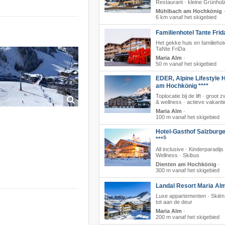
Restaurant · kleine Grünhol
Mühlbach am Hochkönig
6 km vanaf het skigebied
Familienhotel Tante Frid
Het gekke huis en familiehot
TaNte FriDa
Maria Alm
·
50 m vanaf het skigebied
EDER, Alpine Lifestyle H
am Hochkönig ****
Toplocatie bij de lift · groo
& wellness · actieve vakanti
Maria Alm
·
100 m vanaf het skigebied
Hotel-Gasthof Salzburge
S
***
All inclusive · Kinderparadijs 
Wellness · Skibus
Dienten am Hochkönig
·
300 m vanaf het skigebied
Landal Resort Maria Al
Luxe appartementen · Skiën 
tot aan de deur
Maria Alm
·
200 m vanaf het skigebied