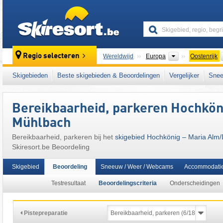
skiresort
Continenten
Regio selecteren
Wereldwijd
Europa
Oostenrijk
Dit skigebied ligt ook in:
Salzburger Schiefe
Skigebieden
Beste skigebieden & Beoordelingen
Vergelijker
Snee
Sankt Johann im Pongau
,
Pongau
,
SuperSk
Oostenrijkse Alpen
,
oostelijk deel van de Al
Bereikbaarheid, parkeren Hochköni
Mühlbach
Bereikbaarheid, parkeren bij het
skigebied Hochkönig – Maria Alm/
Skiresort.be Beoordeling
Skigebied
Beoordeling
Sneeuw / Weer / Webcams
Accommodati
Testresultaat
Beoordelingscriteria
Onderscheidingen
Pistepreparatie