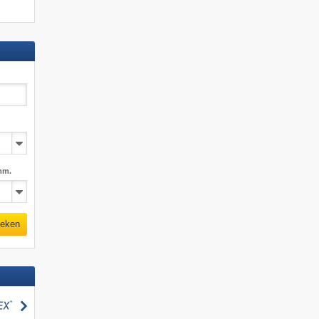
mm.
eken
zoeken