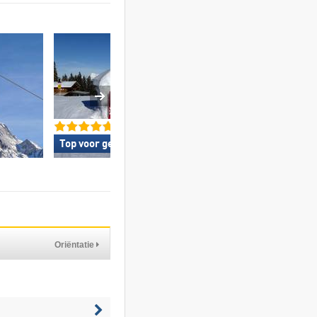
Top voor gezinnen »
Topsnowparkaan
Oriëntatie