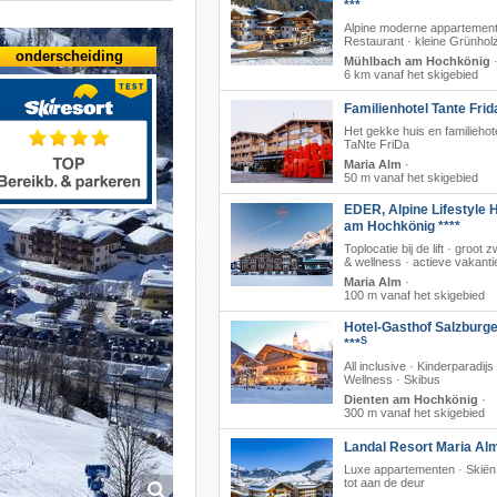
***
Alpine moderne appartement
Restaurant · kleine Grünhol
onderscheiding
Mühlbach am Hochkönig
6 km vanaf het skigebied
Familienhotel Tante Frid
Het gekke huis en familiehot
TaNte FriDa
Maria Alm
·
50 m vanaf het skigebied
EDER, Alpine Lifestyle H
am Hochkönig ****
Toplocatie bij de lift · groo
& wellness · actieve vakanti
Maria Alm
·
100 m vanaf het skigebied
Hotel-Gasthof Salzburge
S
***
All inclusive · Kinderparadijs 
Wellness · Skibus
Dienten am Hochkönig
·
300 m vanaf het skigebied
Landal Resort Maria Al
Luxe appartementen · Skiën 
tot aan de deur