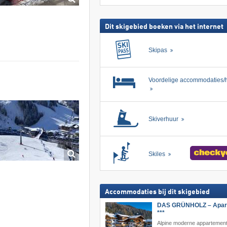
skipas
zoeken
Dit skigebied boeken via het internet
Skipas
Voordelige accommodaties/h
Skiverhuur
Skiles
Accommodaties bij dit skigebied
DAS GRÜNHOLZ – Apart
***
Alpine moderne appartement