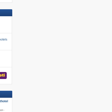
otels
hotel
en ·