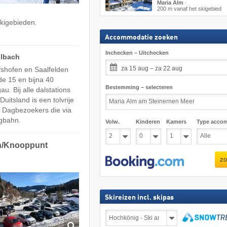
Maria Alm
·
200 m vanaf het skigebied
skigebieden.
Accommodatie zoeken
Inchecken – Uitchecken
hlbach
za 15 aug – za 22 aug
fshofen en Saalfelden
de 15 en bijna 40
Bestemming – selecteren
. Bij alle dalstations
uitsland is een tolvrije
r. Dagbezoekers die via
rgbahn.
Volw.
Kinderen
Kamers
Type acco
en/Knooppunt
zo
Skireizen incl. skipas
Skireizen
incl.