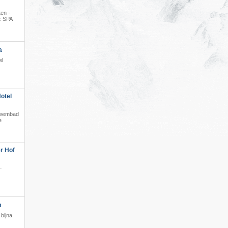
en ·
z SPA
·
a
el
otel
t zwembad
e
r Hof
·
m
bijna