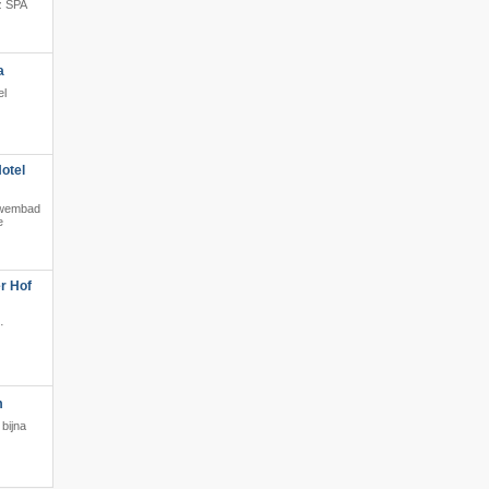
z SPA
·
a
el
otel
t zwembad
e
r Hof
·
m
bijna