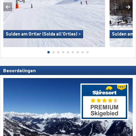
Sulden am Ortler (Solda all'Ortles)
Sulden am O
Beoordelingen