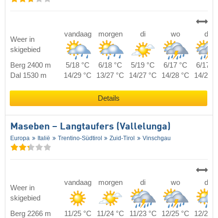
vandaag
morgen
di
wo
do
Weer in
skigebied
Berg 2400 m
5/18 °C
6/18 °C
5/19 °C
6/17 °C
6/17 °
Dal 1530 m
14/29 °C
13/27 °C
14/27 °C
14/28 °C
14/28 
Details
Maseben – Langtaufers (Vallelunga)
Europa
Italië
Trentino-Südtirol
Zuid-Tirol
Vinschgau
vandaag
morgen
di
wo
do
Weer in
skigebied
Berg 2266 m
11/25 °C
11/24 °C
11/23 °C
12/25 °C
12/24 