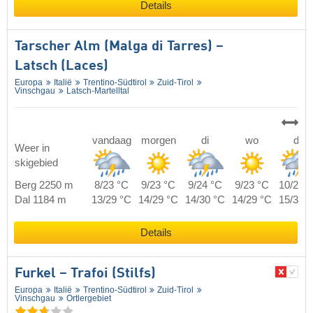
Details
Tarscher Alm (Malga di Tarres) –
Latsch (Laces)
Europa
Italië
Trentino-Südtirol
Zuid-Tirol
Vinschgau
Latsch-Martelltal
vandaag
morgen
di
wo
do
Weer in
skigebied
Berg 2250 m
8/23 °C
9/23 °C
9/24 °C
9/23 °C
10/24 
Dal 1184 m
13/29 °C
14/29 °C
14/30 °C
14/29 °C
15/30 
Details
Furkel – Trafoi (Stilfs)
Europa
Italië
Trentino-Südtirol
Zuid-Tirol
Vinschgau
Ortlergebiet