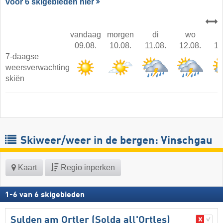
voor 6 skigebieden hier
vandaag
morgen
di
wo
09.08.
10.08.
11.08.
12.08.
13
7-daagse
weersverwachting
skiën
Skiweer/weer in de bergen: Vinschgau
Kaart
Regio inperken
1
-
6
van
6
skigebieden
Sulden am Ortler (Solda all'Ortles)