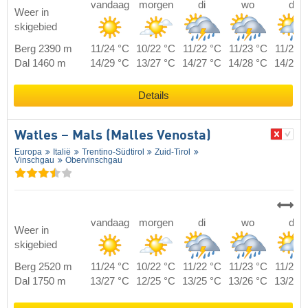
vandaag
morgen
di
wo
do
Weer in
skigebied
Berg 2390 m
11/24 °C
10/22 °C
11/22 °C
11/23 °C
11/23 
Dal 1460 m
14/29 °C
13/27 °C
14/27 °C
14/28 °C
14/28 
Details
Watles – Mals (Malles Venosta)
Europa
Italië
Trentino-Südtirol
Zuid-Tirol
Vinschgau
Obervinschgau
vandaag
morgen
di
wo
do
Weer in
skigebied
Berg 2520 m
11/24 °C
10/22 °C
11/22 °C
11/23 °C
11/23 
Dal 1750 m
13/27 °C
12/25 °C
13/25 °C
13/26 °C
13/26 