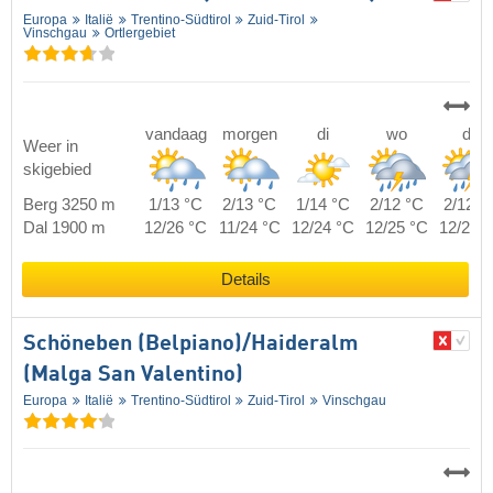
Europa
Italië
Trentino-Südtirol
Zuid-Tirol
Vinschgau
Ortlergebiet
vandaag
morgen
di
wo
do
Weer in
skigebied
Berg 3250 m
1/13 °C
2/13 °C
1/14 °C
2/12 °C
2/12 °
Dal 1900 m
12/26 °C
11/24 °C
12/24 °C
12/25 °C
12/25 
Details
Schöneben (Belpiano)/​Haideralm
(Malga San Valentino)
Europa
Italië
Trentino-Südtirol
Zuid-Tirol
Vinschgau