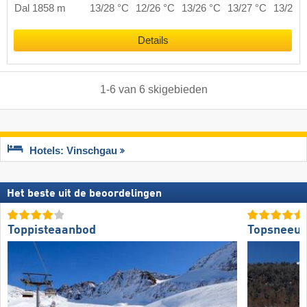
Dal 1858 m
13/28 °C
12/26 °C
13/26 °C
13/27 °C
13/27 
Details
1
-
6
van
6
skigebieden
Hotels: Vinschgau
Het beste uit de beoordelingen
Toppisteaanbod
Topsneeuw