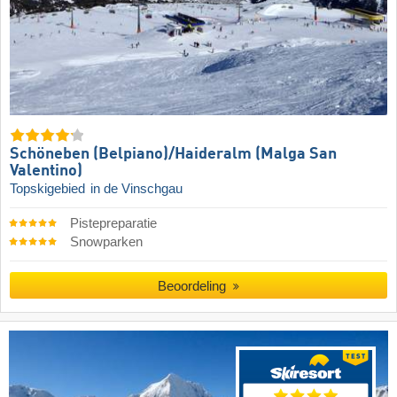
Schöneben (Belpiano)/​Haideralm (Malga San
Valentino)
Topskigebied
in de Vinschgau
Pistepreparatie
Snowparken
Beoordeling