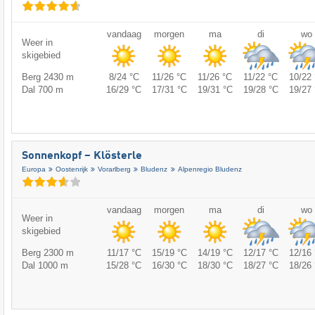
vandaag
morgen
ma
di
wo
Weer in
skigebied
Berg 2430 m
8/24 °C
11/26 °C
11/26 °C
11/22 °C
10/22 
Dal 700 m
16/29 °C
17/31 °C
19/31 °C
19/28 °C
19/27 
Sonnenkopf – Klösterle
Europa
Oostenrijk
Vorarlberg
Bludenz
Alpenregio Bludenz
vandaag
morgen
ma
di
wo
Weer in
skigebied
Berg 2300 m
11/17 °C
15/19 °C
14/19 °C
12/17 °C
12/16 
Dal 1000 m
15/28 °C
16/30 °C
18/30 °C
18/27 °C
18/26 