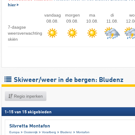
hier
vandaag
morgen
ma
di
wo
08.08.
09.08.
10.08.
11.08.
12.0
7-daagse
weersverwachting
skiën
Skiweer/weer in de bergen: Bludenz
Regio inperken
1
-
15
van
15
skigebieden
Silvretta Montafon
Europa
Oostenrijk
Vorarlberg
Bludenz
Montafon