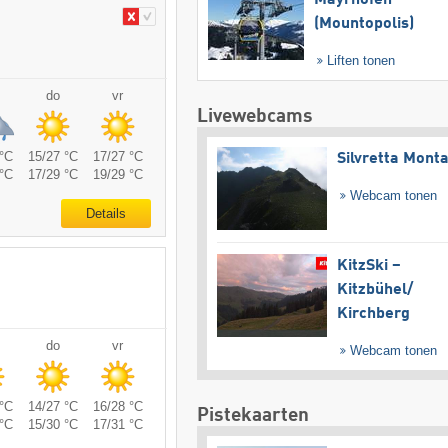
(Mountopolis)
Liften tonen
do
vr
Livewebcams
°C
15/27 °C
17/27 °C
Silvretta Mont
°C
17/29 °C
19/29 °C
Webcam tonen
Details
KitzSki –
Kitzbühel/​
Kirchberg
do
vr
Webcam tonen
°C
14/27 °C
16/28 °C
Pistekaarten
°C
15/30 °C
17/31 °C