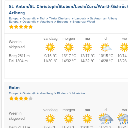
St. Anton/​St. Christoph/​Stuben/​Lech/​Zürs/​Warth/​Schröc
Arlberg
Europa
Oostenrijk
Tirol
Tiroler Oberland
Landeck
St. Anton am Arlberg
Europa
Oostenrijk
Vorarlberg
Bregenz
Bregenzer Woud
vandaag
morgen
ma
di
wo
Weer in
skigebied
Berg 2811 m
9/15 °C
13/17 °C
12/17 °C
10/15 °C
10/14 
Dal 1304 m
11/30 °C
14/32 °C
14/32 °C
14/28 °C
13/28 
Golm
Europa
Oostenrijk
Vorarlberg
Bludenz
Montafon
vandaag
morgen
ma
di
wo
Weer in
skigebied
Berg 2100 m
8/26 °C
11/28 °C
11/28 °C
11/24 °C
10/24 