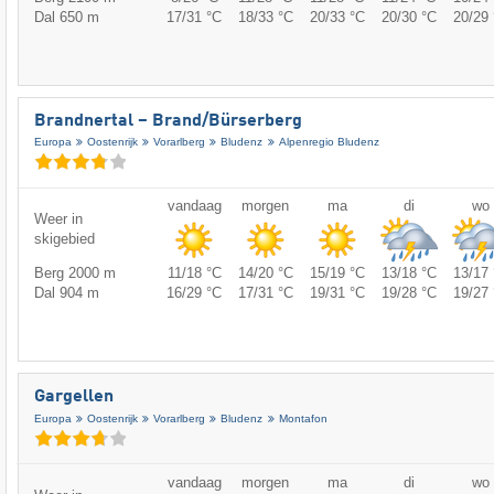
Dal 650 m
17/31 °C
18/33 °C
20/33 °C
20/30 °C
20/29 
Brandnertal – Brand/​Bürserberg
Europa
Oostenrijk
Vorarlberg
Bludenz
Alpenregio Bludenz
vandaag
morgen
ma
di
wo
Weer in
skigebied
Berg 2000 m
11/18 °C
14/20 °C
15/19 °C
13/18 °C
13/17 
Dal 904 m
16/29 °C
17/31 °C
19/31 °C
19/28 °C
19/27 
Gargellen
Europa
Oostenrijk
Vorarlberg
Bludenz
Montafon
vandaag
morgen
ma
di
wo