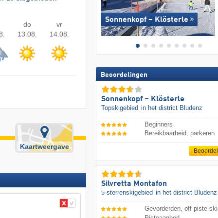
Sonnenkopf – Klösterle
do
vr
8.
13.08.
14.08.
Beoordelingen
Sonnenkopf – Klösterle
Topskigebied
in het district Bludenz
Beginners
Bereikbaarheid, parkeren
Kaartweergave
Beoorde
Silvretta Montafon
5-sterrenskigebied
in het district Bludenz
Gevorderden, off-piste ski
Pisteaanbod