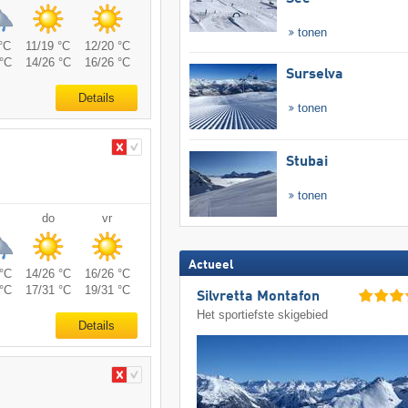
tonen
°C
11/19 °C
12/20 °C
°C
14/26 °C
16/26 °C
Surselva
Details
tonen
Stubai
tonen
do
vr
Actueel
°C
14/26 °C
16/26 °C
°C
17/31 °C
19/31 °C
Silvretta Montafon
Het sportiefste skigebied
Details