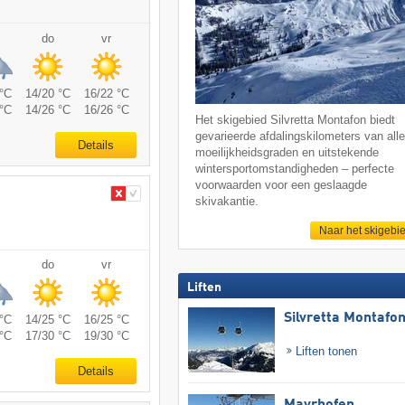
do
vr
°C
14/20 °C
16/22 °C
°C
14/26 °C
16/26 °C
Het skigebied Silvretta Montafon biedt
gevarieerde afdalingskilometers van all
Details
moeilijkheidsgraden en uitstekende
wintersportomstandigheden – perfecte
voorwaarden voor een geslaagde
skivakantie.
Naar het skigebi
do
vr
Liften
Silvretta Montafo
°C
14/25 °C
16/25 °C
°C
17/30 °C
19/30 °C
Liften tonen
Details
Mayrhofen