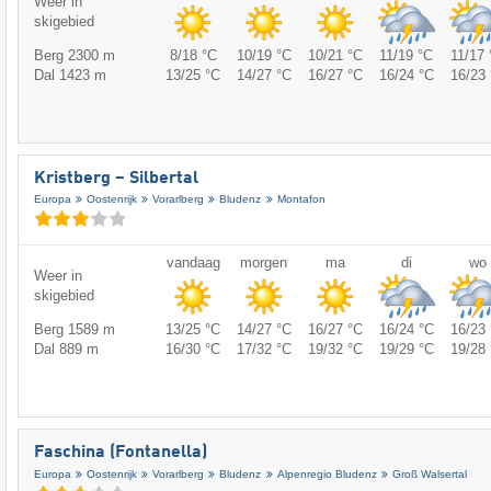
Weer in
skigebied
Berg 2300 m
8/18 °C
10/19 °C
10/21 °C
11/19 °C
11/17 
Dal 1423 m
13/25 °C
14/27 °C
16/27 °C
16/24 °C
16/23 
Kristberg – Silbertal
Europa
Oostenrijk
Vorarlberg
Bludenz
Montafon
vandaag
morgen
ma
di
wo
Weer in
skigebied
Berg 1589 m
13/25 °C
14/27 °C
16/27 °C
16/24 °C
16/23 
Dal 889 m
16/30 °C
17/32 °C
19/32 °C
19/29 °C
19/28 
Faschina (Fontanella)
Europa
Oostenrijk
Vorarlberg
Bludenz
Alpenregio Bludenz
Groß Walsertal