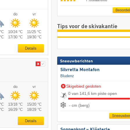
Beoorde
do
vr
Tips voor de skivakantie
°C
10/24 °C
11/25 °C
°C
17/30 °C
19/30 °C
Details
Sneeuwberichten
Silvretta Montafon
Bludenz
Skigebied gesloten
do
vr
0 van 141,6 km piste open
°C
13/18 °C
15/20 °C
- cm (berg)
°C
16/29 °C
18/29 °C
Sneeuwber
Details
Sonnenkopf – Klösterle