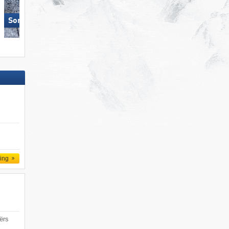
Sonnenkopf – Klösterle
Silvretta Montafon
ling
ërs