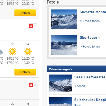
Foto's
°C
18/32 °C
20/32 °C
Silvretta Mont
Details
Foto's tonen
Obertauern
do
vr
Foto's tonen
°C
14/19 °C
15/20 °C
°C
17/30 °C
19/30 °C
Vakantieregio's
Details
Saas-Fee/​Saastal
tonen
Skischaukel Kapp
do
vr
See