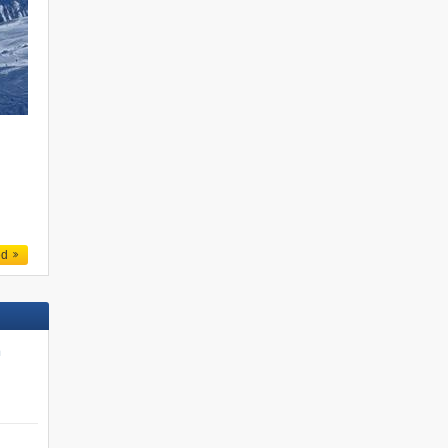
e
ed
n