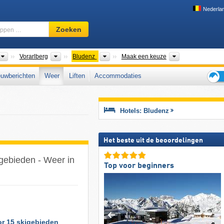
Nederla
Skigebied,
Zoeken
regio,
begrippen
…
Landen
Bondsstaten
Districten
Dalen, Bergkete
Vorarlberg
Bludenz
Maak een keuze
uwberichten
Weer
Liften
Accommodaties
Tips
voor
de
Hotels: Bludenz
skiva
Het beste uit de beoordelingen
igebieden - Weer in
Top voor beginners
or 15 skigebieden