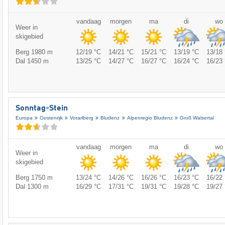
vandaag
morgen
ma
di
wo
Weer in
skigebied
Berg 1980 m
12/19 °C
14/21 °C
15/21 °C
13/19 °C
13/18 
Dal 1450 m
13/25 °C
14/27 °C
16/27 °C
16/24 °C
16/23 
Sonntag-Stein
Europa
Oostenrijk
Vorarlberg
Bludenz
Alpenregio Bludenz
Groß Walsertal
vandaag
morgen
ma
di
wo
Weer in
skigebied
Berg 1750 m
13/24 °C
14/26 °C
16/26 °C
16/23 °C
16/22 
Dal 1300 m
16/29 °C
17/31 °C
19/31 °C
19/28 °C
19/27 