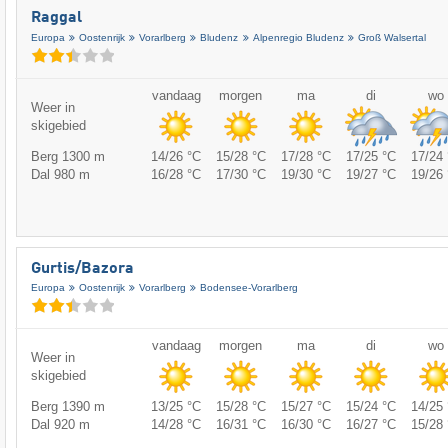
Raggal
Europa
Oostenrijk
Vorarlberg
Bludenz
Alpenregio Bludenz
Groß Walsertal
vandaag
morgen
ma
di
wo
Weer in
skigebied
Berg 1300 m
14/26 °C
15/28 °C
17/28 °C
17/25 °C
17/24 
Dal 980 m
16/28 °C
17/30 °C
19/30 °C
19/27 °C
19/26 
Gurtis/​Bazora
Europa
Oostenrijk
Vorarlberg
Bodensee-Vorarlberg
vandaag
morgen
ma
di
wo
Weer in
skigebied
Berg 1390 m
13/25 °C
15/28 °C
15/27 °C
15/24 °C
14/25 
Dal 920 m
14/28 °C
16/31 °C
16/30 °C
16/27 °C
15/28 