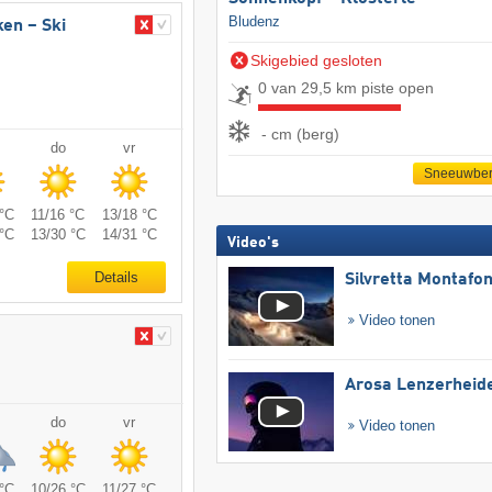
Bludenz
ken – Ski
Skigebied gesloten
0 van 29,5 km piste open
- cm (berg)
do
vr
Sneeuwber
°C
11/16 °C
13/18 °C
°C
13/30 °C
14/31 °C
Video's
Details
Silvretta Montafo
Video tonen
Arosa Lenzerheid
do
vr
Video tonen
°C
10/26 °C
11/27 °C