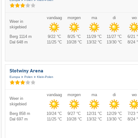
vandaag
morgen
ma
di
wo
Weer in
skigebied
Berg 1114 m
9/22 °C
8/25 °C
11/29 °C
11/27 °C
6/21 
Dal 648 m
11/25 °C
10/28 °C
13/32 °C
13/30 °C
8/24 
Słotwiny Arena
Europa
Polen
Klein-Polen
vandaag
morgen
ma
di
wo
Weer in
skigebied
Berg 858 m
10/24 °C
9/27 °C
12/31 °C
12/29 °C
7/23 
Dal 697 m
11/25 °C
10/28 °C
13/32 °C
13/30 °C
8/24 