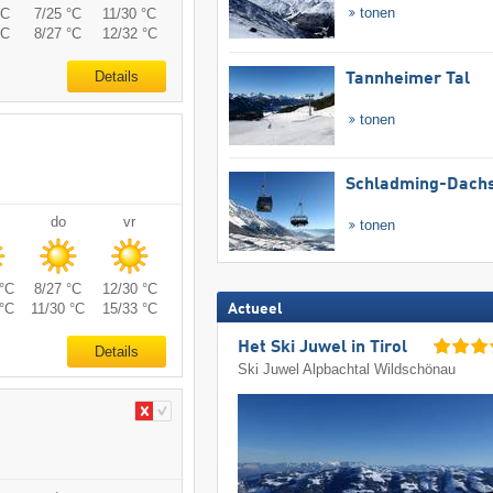
tonen
°C
7/25 °C
11/30 °C
°C
8/27 °C
12/32 °C
Details
Tannheimer Tal
tonen
Schladming-Dachs
do
vr
tonen
°C
8/27 °C
12/30 °C
°C
11/30 °C
15/33 °C
Actueel
Het Ski Juwel in Tirol
Details
Ski Juwel Alpbachtal Wildschönau