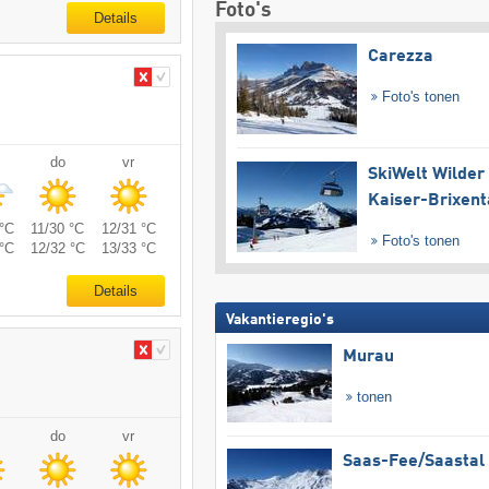
Foto's
Details
Carezza
Foto's tonen
do
vr
SkiWelt Wilder
Kaiser-Brixent
°C
11/30 °C
12/31 °C
Foto's tonen
°C
12/32 °C
13/33 °C
Details
Vakantieregio's
Murau
tonen
do
vr
Saas-Fee/​Saastal