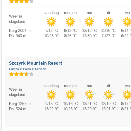
vandaag
morgen
ma
di
wo
Weer in
skigebied
Berg 2004 m
7/12 °C
8/13 °C
12/18 °C
11/16 °C
6/14 
Dal 943 m
10/23 °C
8/26 °C
12/30 °C
11/27 °C
6/22 
Szczyrk Mountain Resort
Europa
Polen
Schlesië
vandaag
morgen
ma
di
wo
Weer in
skigebied
Berg 1257 m
9/15 °C
10/16 °C
13/21 °C
12/19 °C
8/17 
Dal 524 m
13/22 °C
10/23 °C
13/29 °C
12/21 °C
8/21 