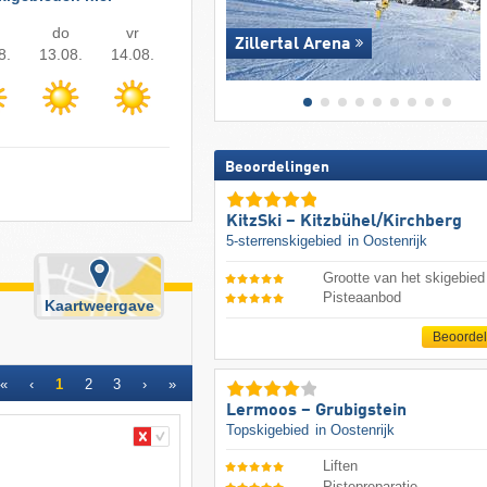
do
vr
Zillertal Arena
8.
13.08.
14.08.
Beoordelingen
KitzSki – Kitzbühel/​Kirchberg
5-sterrenskigebied
in Oostenrijk
Grootte van het skigebied
Pisteaanbod
Kaartweergave
Beoorde
«
‹
1
2
3
›
»
Lermoos – Grubigstein
Topskigebied
in Oostenrijk
Liften
Pistepreparatie