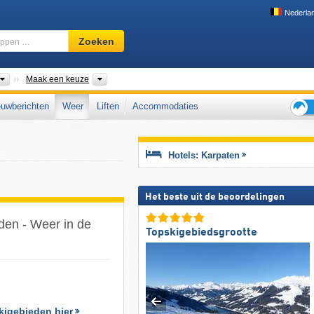
Nederla
Skigebied,
Zoeken
regio,
begrippen
…
Bergketens
Bergketens, Gebergte naar landen
Maak een keuze
uwberichten
Weer
Liften
Accommodaties
Tips
voor
de
Hotels: Karpaten
skiva
Het beste uit de beoordelingen
den - Weer in de
Topskigebiedsgrootte
kigebieden hier