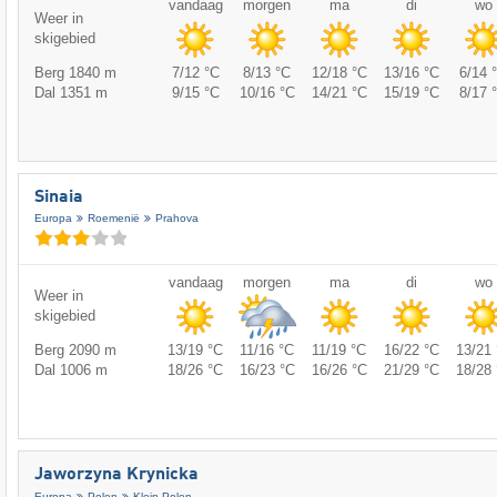
vandaag
morgen
ma
di
wo
Weer in
skigebied
Berg 1840 m
7/12 °C
8/13 °C
12/18 °C
13/16 °C
6/14 
Dal 1351 m
9/15 °C
10/16 °C
14/21 °C
15/19 °C
8/17 
Sinaia
Europa
Roemenië
Prahova
vandaag
morgen
ma
di
wo
Weer in
skigebied
Berg 2090 m
13/19 °C
11/16 °C
11/19 °C
16/22 °C
13/21 
Dal 1006 m
18/26 °C
16/23 °C
16/26 °C
21/29 °C
18/28 
Jaworzyna Krynicka
Europa
Polen
Klein-Polen