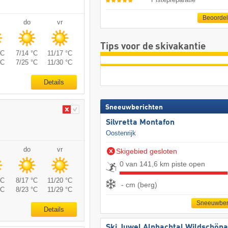
Beoorde
do
vr
Tips voor de skivakantie
°C
7/14 °C
11/17 °C
°C
7/25 °C
11/30 °C
Details
Sneeuwberichten
Silvretta Montafon
Oostenrijk
do
vr
Skigebied gesloten
0 van 141,6 km piste open
°C
8/17 °C
11/20 °C
- cm (berg)
°C
8/23 °C
11/29 °C
Sneeuwber
Details
Ski Juwel Alpbachtal Wildschön