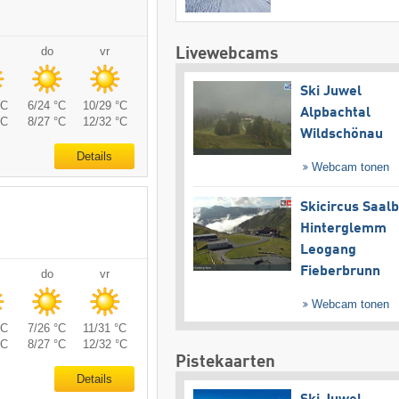
do
vr
Livewebcams
Ski Juwel
°C
6/24 °C
10/29 °C
Alpbachtal
°C
8/27 °C
12/32 °C
Wildschönau
Details
Webcam tonen
Skicircus Saal
Hinterglemm
Leogang
Fieberbrunn
do
vr
Webcam tonen
°C
7/26 °C
11/31 °C
°C
8/27 °C
12/32 °C
Pistekaarten
Details