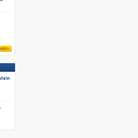
icht
stein
n