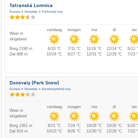
Tatranská Lomnica
Europa
Slowakije
Prešovský kraj
vandaag
morgen
ma
di
wo
Weer in
skigebied
Berg 2190 m
6/10 °C
7/11 °C
11/16 °C
12/14 °C
5/12 
Dal 888 m
10/24 °C
9/27 °C
12/31 °C
12/29 °C
7/23 
Donovaly (Park Snow)
Europa
Slowakije
Banskobystrický kraj
vandaag
morgen
ma
di
wo
Weer in
skigebied
Berg 1361 m
8/21 °C
7/24 °C
10/28 °C
10/26 °C
5/20 
Dal 914 m
10/23 °C
9/26 °C
12/30 °C
12/28 °C
7/22 