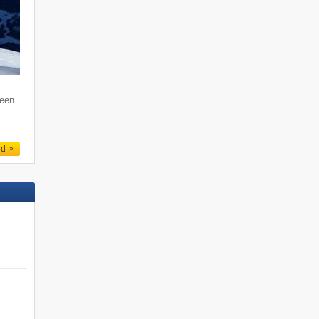
 een
ed