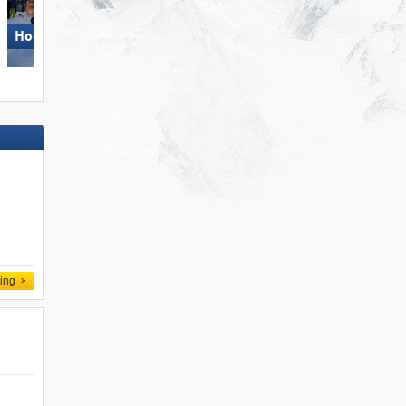
Hochficht
Schlick 2000 – Fulpmes
ling