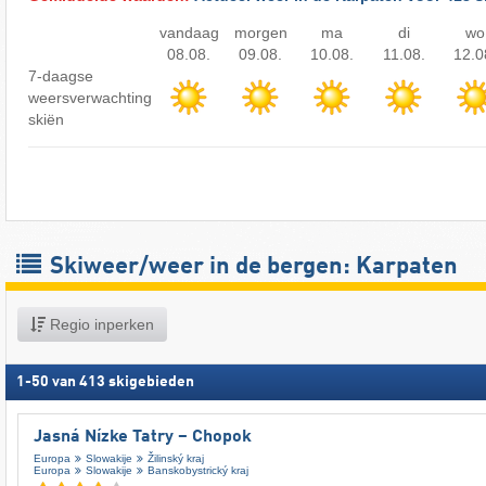
vandaag
morgen
ma
di
wo
08.08.
09.08.
10.08.
11.08.
12.0
7-daagse
weersverwachting
skiën
Skiweer/weer in de bergen: Karpaten
Regio inperken
1
-
50
van
413
skigebieden
Jasná Nízke Tatry – Chopok
Europa
Slowakije
Žilinský kraj
Europa
Slowakije
Banskobystrický kraj