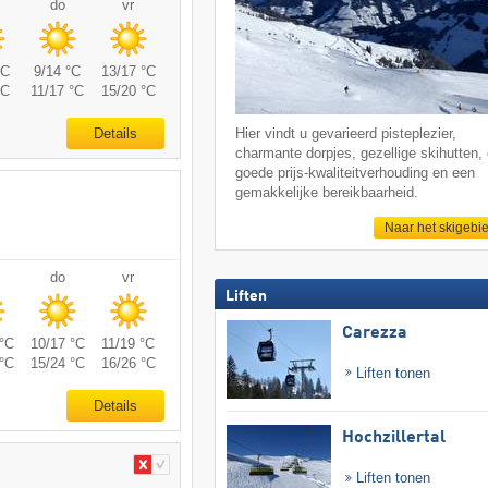
do
vr
°C
9/14 °C
13/17 °C
°C
11/17 °C
15/20 °C
Details
Hier vindt u gevarieerd pisteplezier,
charmante dorpjes, gezellige skihutten,
goede prijs-kwaliteitverhouding en een
gemakkelijke bereikbaarheid.
Naar het skigebi
do
vr
Liften
Carezza
°C
10/17 °C
11/19 °C
°C
15/24 °C
16/26 °C
Liften tonen
Details
Hochzillertal
Liften tonen