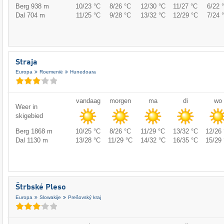
Berg 938 m
10/23 °C
8/26 °C
12/30 °C
11/27 °C
6/22 
Dal 704 m
11/25 °C
9/28 °C
13/32 °C
12/29 °C
7/24 
Straja
Europa
Roemenië
Hunedoara
vandaag
morgen
ma
di
wo
Weer in
skigebied
Berg 1868 m
10/25 °C
8/26 °C
11/29 °C
13/32 °C
12/26 
Dal 1130 m
13/28 °C
11/29 °C
14/32 °C
16/35 °C
15/29 
Štrbské Pleso
Europa
Slowakije
Prešovský kraj