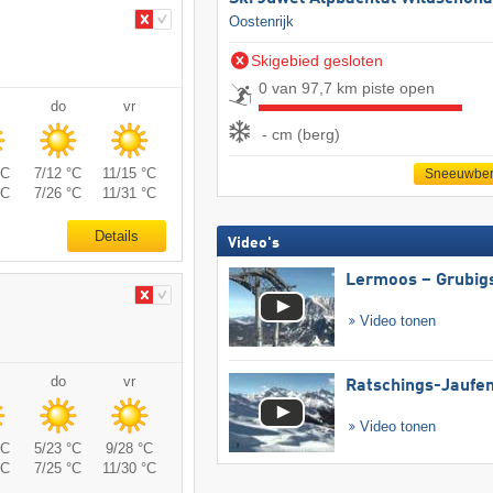
Oostenrijk
Skigebied gesloten
0 van 97,7 km piste open
do
vr
- cm (berg)
°C
7/12 °C
11/15 °C
Sneeuwber
°C
7/26 °C
11/31 °C
Details
Video's
Lermoos – Grubig
Video tonen
do
vr
Ratschings-Jaufe
Video tonen
°C
5/23 °C
9/28 °C
°C
7/25 °C
11/30 °C