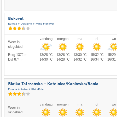
Bukovel
Europa
Oekraïne
Ivano-Frankivsk
vandaag
morgen
ma
di
wo
Weer in
skigebied
Berg 1372 m
13/28 °C
13/26 °C
13/30 °C
15/32 °C
15/29 
Dal 874 m
14/30 °C
14/28 °C
14/32 °C
16/34 °C
16/31 
Białka Tatrzańska – Kotelnica/​Kaniówka/​Bania
Europa
Polen
Klein-Polen
vandaag
morgen
ma
di
wo
Weer in
skigebied