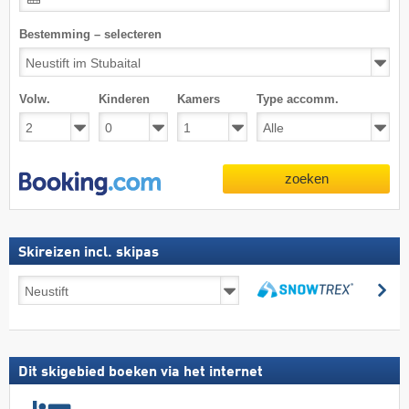
Bestemming – selecteren
Volw.
Kinderen
Kamers
Type accomm.
zoeken
Skireizen incl. skipas
Skireizen
zo
incl.
zoeken
skipas
Dit skigebied boeken via het internet