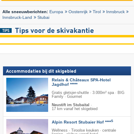
Europa
Oostenrijk
Tirol
Innsbruck
Alle sneeuwberichten:
Innsbruck-Land
Stubai
Tips voor de skivakantie
Accommodaties bij dit skigebied
Relais & Châteaux SPA-Hotel
Jagdhof *****
Gratis gletsjer-shuttle · 3.000m² spa · BIG
Family · Gourmet
Neustift im Stubaital
·
17 km vanaf het skigebied
S
Alpin Resort Stubaier Hof ****
Wellness · Tiroolse keuken · centrale