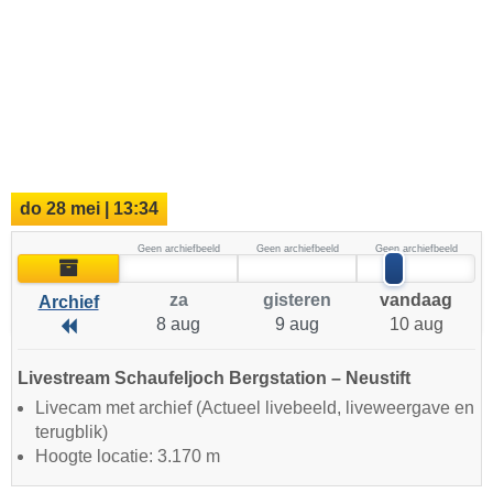
do 28 mei | 13:34
Geen archiefbeeld
Geen archiefbeeld
Geen archiefbeeld
Archief
za
gisteren
vandaag
Archief
8 aug
9 aug
10 aug
Archief
Livestream Schaufeljoch Bergstation – Neustift
Livecam met archief (Actueel livebeeld, liveweergave en
terugblik)
Hoogte locatie: 3.170 m