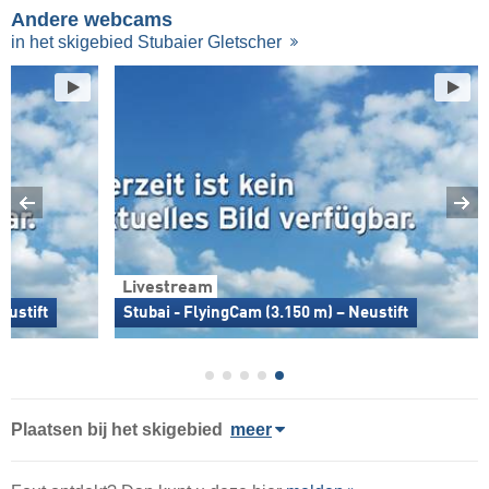
Andere webcams
in het skigebied Stubaier Gletscher
Livestream
eustift
Stubai - FlyingCam (3.150 m) – Neustift
Plaatsen bij het skigebied
meer